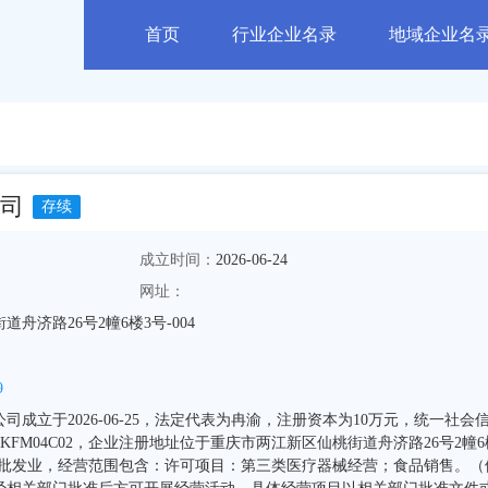
首页
行业企业名录
地域企业名
司
存续
成立时间：
2026-06-24
网址：
舟济路26号2幢6楼3号-004
9
成立于2026-06-25，法定代表为冉渝，注册资本为10万元，统一社会
7MAKFM04C02，企业注册地址位于重庆市两江新区仙桃街道舟济路26号2幢6
业为批发业，经营范围包含：许可项目：第三类医疗器械经营；食品销售。（