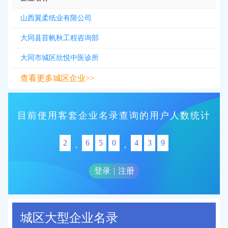
山西翼柔纸业有限公司
大同县苜帆秋工程咨询部
大同市城区欣悦中医诊所
查看更多城区企业>>
目前使用客套企业名录查询的用户人数统计
2
6
5
0
4
3
9
,
,
登录
|
注册
城区大型企业名录