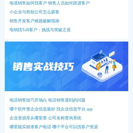
电缆销售如何找客户 销售人员如何跟进客户
小企业与初创公司怎么获客
销售开发客户难题破解指南
电销找ToB客户：挑战与突破之道
电话销售技巧开场白 电话销售遇到的问题
哪个软件查企业信息最好 找企业信息平台 app
企业资源库从哪里查 公司名称查询系统
哪里能买精准客户电话 哪个平台可以找客户资源