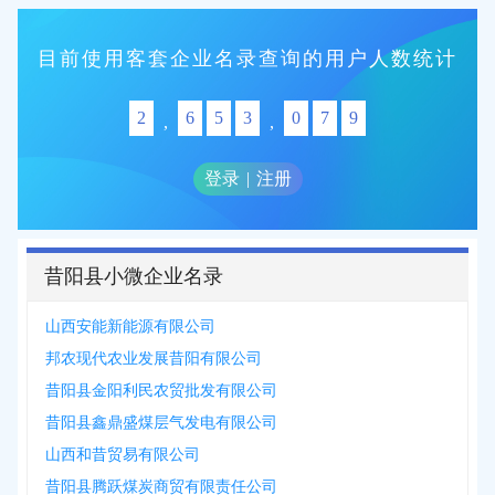
2026-08-08
新增
5312
条企业名录资源，注册提取>>>
目前使用客套企业名录查询的用户人数统计
2
6
5
3
0
7
9
,
,
登录
|
注册
昔阳县小微企业名录
山西安能新能源有限公司
邦农现代农业发展昔阳有限公司
昔阳县金阳利民农贸批发有限公司
昔阳县鑫鼎盛煤层气发电有限公司
山西和昔贸易有限公司
昔阳县腾跃煤炭商贸有限责任公司