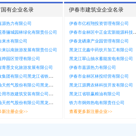
市国有企业名录
伊春市建筑业企业名录
嘉源热力有限公司
伊春市亿程翔投资管理有限公司
伊春市金林区中正金宏新能
花香骊城园林绿化有限责任公司
自来水有限公司
伊春龙硒康产业园管理有限公司
未来以南旅游发展有限责任公司
黑龙江北鑫中药饮片加工有限公司
嘉烨园区管理有限公司
黑龙江翠山抽水蓄能发电有限公司
省青墨文化旅游发展有限公司
伊春市嘉源热力有限公司
中国邮政集团有限公司黑龙江省铁力市工农邮政所
伊春市金林区林投经营有限公司
中国石油天然气股份有限公司黑龙江伊春销售分公司丰林加油站
黑龙江源腾农林科技开发有限公司
伊春市公用市政建筑安装有限公司嘉荫分公司
黑龙江省联赢粮油有限公司
中国石油天然气股份有限公司黑龙江伊春销售分公司五营汽车营地便利店
铁力市炯炜热电有限责任公司
多新注册企业>>
查看更多新注册企业>>