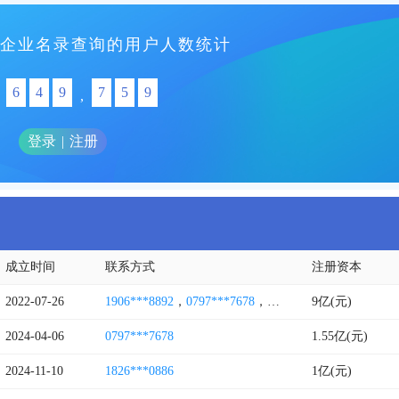
企业名录查询的用户人数统计
6
4
9
7
5
9
,
登录
|
注册
成立时间
联系方式
注册资本
2022-07-26
1906***8892
，
0797***7678
，
1557***3339
9亿(元)
2024-04-06
0797***7678
1.55亿(元)
2024-11-10
1826***0886
1亿(元)