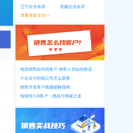
辽宁企业名录
安徽企业名录
查看更多企业>>
电缆销售如何找客户 销售人员如何跟进客户
小企业与初创公司怎么获客
销售开发客户难题破解指南
电销找ToB客户：挑战与突破之道
151
，
0796***0116
，
1517***1298
，
0311****6658
，
0796***0187
，
0796**