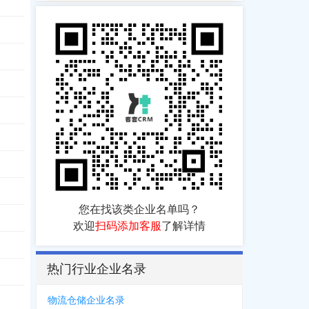
您在找该类企业名单吗？
欢迎
扫码添加客服
了解详情
热门行业企业名录
151
，
0796***0116
，
1517***1298
，
0311****6658
，
0796***0187
，
0796**
物流仓储企业名录