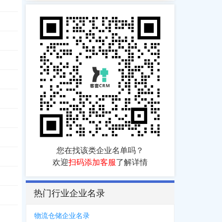
您在找该类企业名单吗？
欢迎
扫码添加客服
了解详情
热门行业企业名录
156
，
0105***7881
，
1373***0899
，
1395***0015
，
1581***2775
，
1352***
物流仓储企业名录