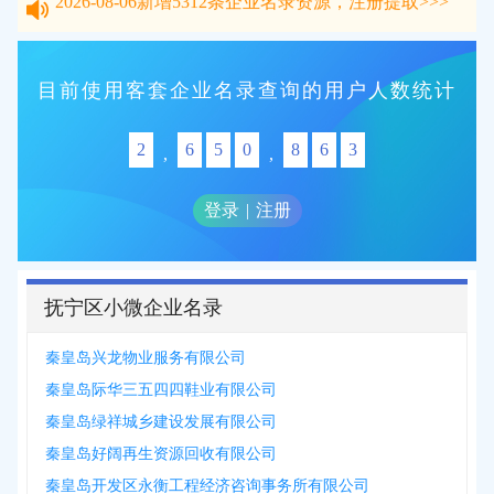
2026-08-06
新增
5312
条企业名录资源，注册提取>>>
目前使用客套企业名录查询的用户人数统计
2
6
5
0
8
6
3
,
,
登录
|
注册
抚宁区小微企业名录
秦皇岛兴龙物业服务有限公司
秦皇岛际华三五四四鞋业有限公司
秦皇岛绿祥城乡建设发展有限公司
秦皇岛好阔再生资源回收有限公司
秦皇岛开发区永衡工程经济咨询事务所有限公司