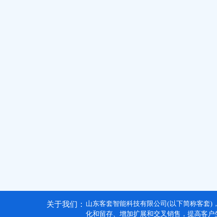
关于我们：
山东客套智能科技有限公司(以下简称客套)
化和留存、增加扩展和交叉销售，提高客户