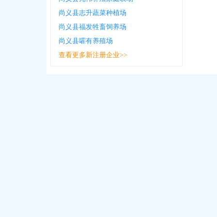
尚义县志升蔬菜种植场
尚义县福发牲畜饲养场
尚义县嚯有养殖场
查看更多新注册企业>>