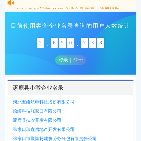
2026-08-06
新增
5312
条企业名录资源，注册提取>>>
目前使用客套企业名录查询的用户人数统计
2
6
5
0
7
3
8
,
,
登录
|
注册
涿鹿县小微企业名录
河北五维航电科技股份有限公司
蛤蟆科技张家口有限公司
涿鹿县扶农开发有限公司
张家口瑞鑫房地产开发有限公司
张家口市聚隆扬建筑劳务分包有限责任公司