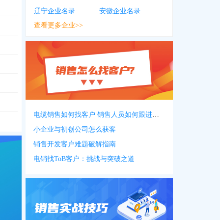
566
辽宁企业名录
安徽企业名录
622
查看更多企业>>
335
616
，
1513***9907
，
0318***4567
，
1513***9994
，
0318***6316
，
1503***
电缆销售如何找客户 销售人员如何跟进客户
小企业与初创公司怎么获客
销售开发客户难题破解指南
电销找ToB客户：挑战与突破之道