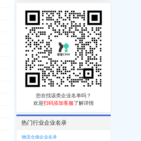
941
，
1553***5962
868
，
0318***6913
，
0318***9666
，
1803***9998
，
1850***2822
，
1383***
550
，
1383***0897
，
1383***7678
，
1563***0000
，
1563***1111
，
1593***
888
，
0318***1666
您在找该类企业名单吗？
566
欢迎
扫码添加客服
了解详情
282
，
0318***3307
，
0318***0368
，
1308***6867
，
1338***8907
，
1380***
热门行业企业名录
737
，
1550***2534
，
0318***2081
，
0318***2801
，
1850***5628
，
1553***
599
，
0318***8169
，
0318***6666
，
1860***8069
物流仓储企业名录