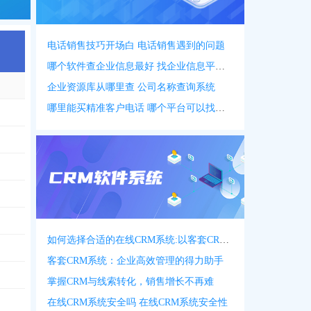
电话销售技巧开场白 电话销售遇到的问题
哪个软件查企业信息最好 找企业信息平台 app
企业资源库从哪里查 公司名称查询系统
哪里能买精准客户电话 哪个平台可以找客户资源
941
，
1553***5962
599
，
0318***8169
，
0318***6666
，
1860***8069
737
，
1550***2534
，
0318***2081
，
0318***2801
，
1850***5628
，
1553***
如何选择合适的在线CRM系统:以客套CRM系统为例
550
，
1383***0897
，
1383***7678
，
1563***0000
，
1563***1111
，
1593***
客套CRM系统：企业高效管理的得力助手
282
，
0318***3307
，
0318***0368
，
1308***6867
，
1338***8907
，
1380***
掌握CRM与线索转化，销售增长不再难
在线CRM系统安全吗 在线CRM系统安全性