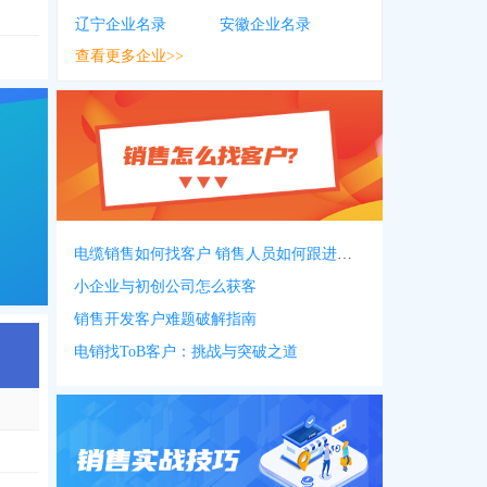
322
，
1383***6198
，
0318***6595
，
0318***6024
，
0108***9606
，
1593***
辽宁企业名录
安徽企业名录
查看更多企业>>
电缆销售如何找客户 销售人员如何跟进客户
小企业与初创公司怎么获客
销售开发客户难题破解指南
电销找ToB客户：挑战与突破之道