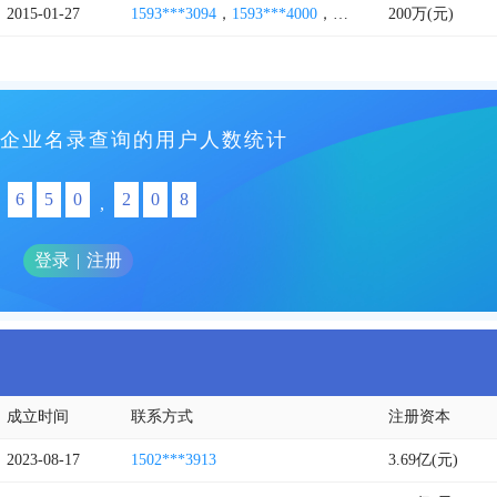
2015-01-27
1593***3094
，
1593***4000
，
1561***7303
200万(元)
，
1325***2
企业名录查询的用户人数统计
6
5
0
2
0
8
,
登录
|
注册
成立时间
联系方式
注册资本
2023-08-17
1502***3913
3.69亿(元)