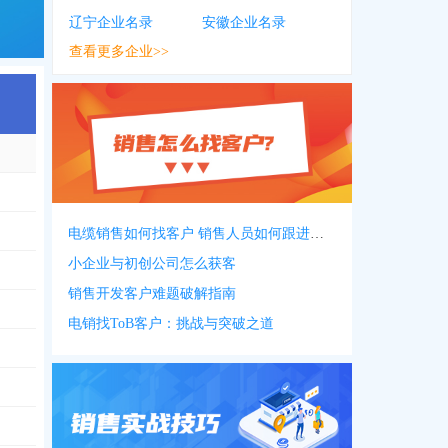
辽宁企业名录
安徽企业名录
查看更多企业>>
4270
，
0593***2802
，
1395***3978
，
0593***8572
，
1895***1650
，
0593**
电缆销售如何找客户 销售人员如何跟进客户
小企业与初创公司怎么获客
销售开发客户难题破解指南
电销找ToB客户：挑战与突破之道