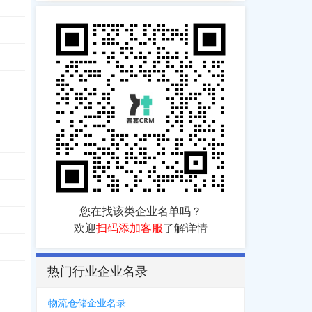
您在找该类企业名单吗？
欢迎
扫码添加客服
了解详情
热门行业企业名录
4270
，
0593***2802
，
1395***3978
，
0593***8572
，
1895***1650
，
0593**
物流仓储企业名录