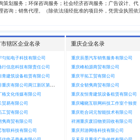
询策划服务；环保咨询服务；社会经济咨询服务；广告设计、代
理咨询；销售代理。（除依法须经批准的项目外，凭营业执照依
市市辖区企业名录
重庆企业名录
宇匀拓电子科技有限公司
重庆辰墨汽车销售服务有限公司
迪行信息科技有限责任公司
重庆峰柏源商贸有限公司
恒青建筑设备租赁有限公司
重庆平拓工贸有限公司
库迪咖啡重庆有限公司两江新区第八分公司
重庆全韧隽商贸有限公司
丁格文化传媒有限公司
重庆友恒青建筑设备租赁有限公司
长贸易有限公司
重庆曦晓互联网科技工作室个独资
拓工贸有限公司
重庆乾合词元智能技术有限公司
韧隽商贸有限公司
祥洲重庆废旧物资回收有限公司
芯智联科技有限公司
重庆邦游网络科技有限公司
英佳电子商务有限公司
见禾见月重庆广告传媒有限公司